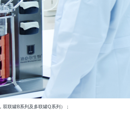
，双联罐B系列及多联罐Q系列）；